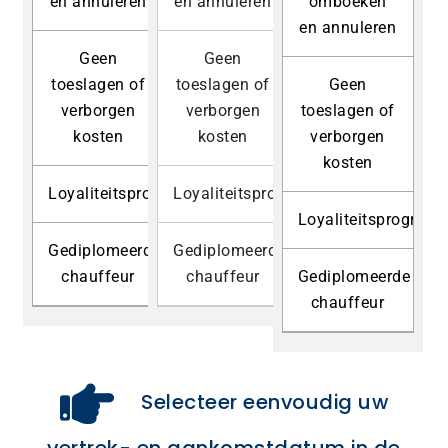
en annuleren
en annuleren
omboeken
en annuleren
Geen
Geen
toeslagen of
toeslagen of
Geen
verborgen
verborgen
toeslagen of
kosten
kosten
verborgen
kosten
Loyaliteitsprogramma
Loyaliteitsprogramma
Loyaliteitsprogram
Gediplomeerde
Gediplomeerde
chauffeur
chauffeur
Gediplomeerde
chauffeur
Selecteer eenvoudig uw