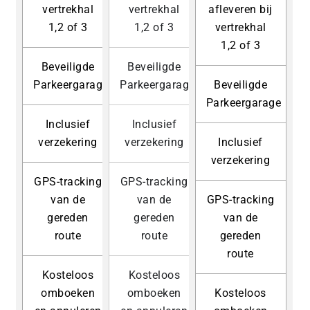
vertrekhal
vertrekhal
afleveren bij
1,2 of 3
1,2 of 3
vertrekhal
1,2 of 3
Beveiligde
Beveiligde
Parkeergarage
Parkeergarage
Beveiligde
Parkeergarage
Inclusief
Inclusief
verzekering
verzekering
Inclusief
verzekering
GPS-tracking
GPS-tracking
van de
van de
GPS-tracking
gereden
gereden
van de
route
route
gereden
route
Kosteloos
Kosteloos
omboeken
omboeken
Kosteloos