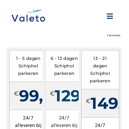
Skip
to
content
Toggl
Naviga
Valeto Schiphol Valet Parking
Tarieven
Hoe werkt het?
1 - 5 dagen
6 - 12 dagen
13 - 21
Schiphol
Schiphol
dagen
parkeren
parkeren
Tarieven
Schiphol
parkeren
99,99
129,99
€
€
FAQ’s
149,
€
119,99
149,99
Contact
24/7
24/7
afleveren bij
afleveren bij
24/7